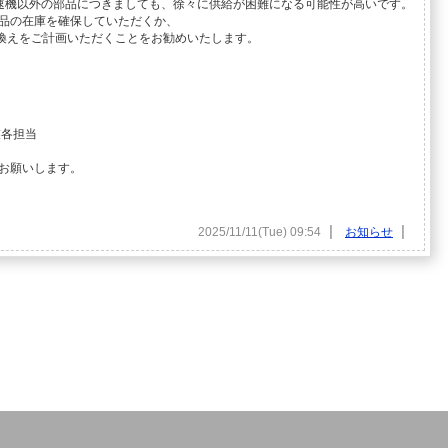
変速機以外の部品につきましても、徐々に供給が困難になる可能性が高いです。
品の在庫を確保していただくか、
き換えをご計画いただくことをお勧めいたします。
業各担当
お願いします。
|
|
2025/11/11(Tue) 09:54
お知らせ