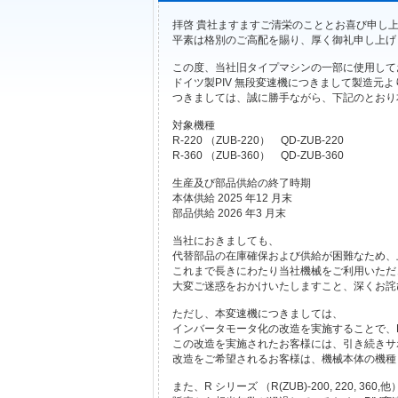
拝啓 貴社ますますご清栄のこととお喜び申し
平素は格別のご高配を賜り、厚く御礼申し上げ
この度、当社旧タイプマシンの一部に使用して
ドイツ製PIV 無段変速機につきまして製造元
つきましては、誠に勝手ながら、下記のとおり
対象機種
R-220 （ZUB-220） QD-ZUB-220
R-360 （ZUB-360） QD-ZUB-360
生産及び部品供給の終了時期
本体供給 2025 年12 月末
部品供給 2026 年3 月末
当社におきましても、
代替部品の在庫確保および供給が困難なため、
これまで長きにわたり当社機械をご利用いただ
大変ご迷惑をおかけいたしますこと、深くお詫
ただし、本変速機につきましては、
インバータモータ化の改造を実施することで、P
この改造を実施されたお客様には、引き続きサ
改造をご希望されるお客様は、機械本体の機種
また、R シリーズ （R(ZUB)-200, 220, 3